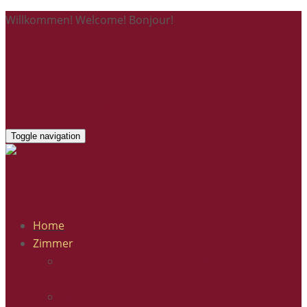
Willkommen! Welcome! Bonjour!
Kontaktieren Sie uns
Heidelberg
+49 (0) 6221 59 98 848
Toggle navigation
Home
Zimmer
Einzelzimmer Deluxe mit Balkon und
Neckarblick
Einzelzimmer Standard mit Badewanne