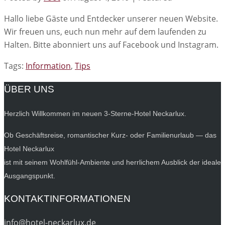
Hallo liebe Gäste und Entdecker unserer neuen Website.
Wir freuen uns, euch nun mehr auf dem laufenden zu
Halten. Bitte abonniert uns auf Facebook und Instagram.
Tags:
Information
,
Tips
ÜBER UNS
Herzlich Willkommen im neuen 3-Sterne-Hotel Neckarlux.
Ob Geschäftsreise, romantischer Kurz- oder Familienurlaub — das
Hotel Neckarlux
ist mit seinem Wohlfühl-Ambiente und herrlichem Ausblick der ideale
Ausgangspunkt.
KONTAKTINFORMATIONEN
info@hotel-neckarlux.de