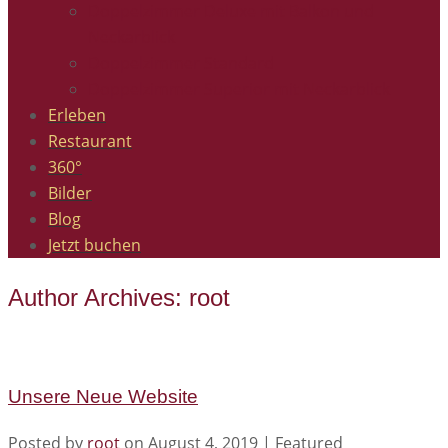
Doppelzimmer Deluxe mit Balkon und
Neckarblick
Doppelzimmer Standard
Doppelzimmer Superior mit Neckarblick
Erleben
Restaurant
360°
Bilder
Blog
Jetzt buchen
Author Archives: root
Unsere Neue Website
Posted by
root
on
August 4, 2019
| Featured