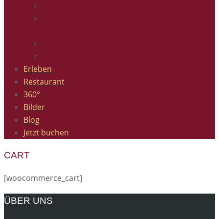
Einzelzimmer Standard mit Badewanne
Doppelzimmer Deluxe mit Balkon und
Neckarblick
Doppelzimmer Standard
Doppelzimmer Superior mit Neckarblick
Erleben
Restaurant
360°
Bilder
Blog
Jetzt buchen
CART
[woocommerce_cart]
ÜBER UNS