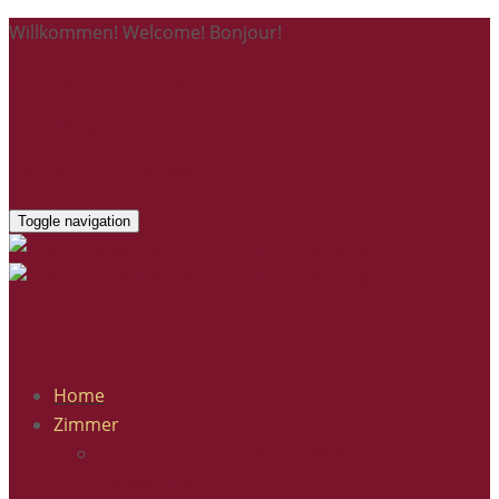
Willkommen! Welcome! Bonjour!
Kontaktieren Sie uns
Heidelberg
+49 (0) 6221 59 98 848
Toggle navigation
Home
Zimmer
Einzelzimmer Deluxe mit Balkon und
Neckarblick